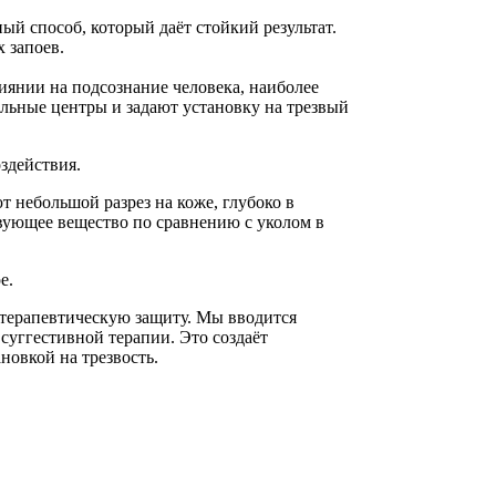
й способ, который даёт стойкий результат.
 запоев.
иянии на подсознание человека, наиболее
льные центры и задают установку на трезвый
здействия.
 небольшой разрез на коже, глубоко в
вующее вещество по сравнению с уколом в
е.
терапевтическую защиту. Мы вводится
суггестивной терапии. Это создаёт
новкой на трезвость.