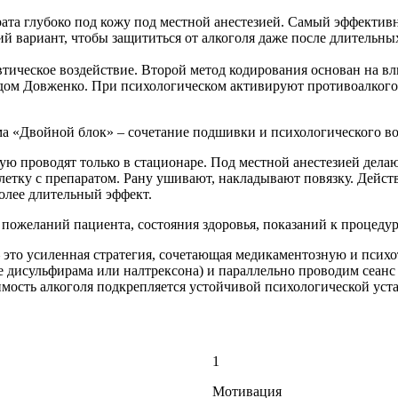
та глубоко под кожу под местной анестезией. Самый эффективны
й вариант, чтобы защититься от алкоголя даже после длительных
тическое воздействие. Второй метод кодирования основан на вл
дом Довженко. При психологическом активируют противоалкого
ма «Двойной блок» – сочетание подшивки и психологического во
ю проводят только в стационаре. Под местной анестезией делают
летку с препаратом. Рану ушивают, накладывают повязку. Дейст
олее длительный эффект.
 пожеланий пациента, состояния здоровья, показаний к процедур
это усиленная стратегия, сочетающая медикаментозную и психо
е дисульфирама или налтрексона) и параллельно проводим сеанс 
мость алкоголя подкрепляется устойчивой психологической уста
1
Мотивация