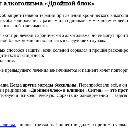
т алкоголизма «Двойной блок»
соб запретительной терапии при лечении хронического алкогол
2 способа кодирования с разным или одинаковым механизмом дей
когольной зависимости.
ют при лечении хронического алкоголизма, но её могут пройти 
ойной блок» можно использовать в следующих случаях:
ых способов защиты, если больной сорвался и прошёл раскодиро
ититься от спиртного;
ования.
ие предыдущего лечения заканчивается и пациент хочет повтори
ани. Когда другие методы бессильны.
Перепробовали всё, а он
ей рецидивов.
«Двойной блок» в клинике «Сигма» — это прот
тозную и психологическую. Сорвать их одновременно — задача
оголизма
– полная трезвость. Пациент не должен принимать алко