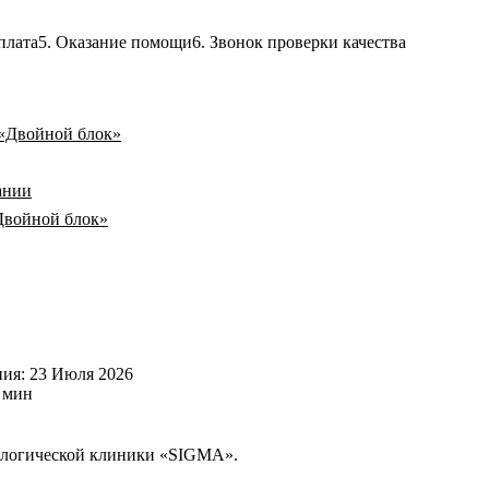
плата
5. Оказание помощи
6. Звонок проверки качества
 «Двойной блок»
ании
Двойной блок»
ния: 23 Июля 2026
 мин
ологической клиники «SIGMA».