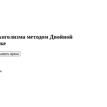
коголизма методом Двойной
ске
ызвать врача
ы