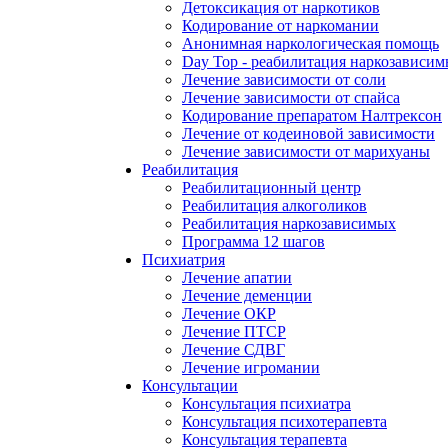
Детоксикация от наркотиков
Кодирование от наркомании
Анонимная наркологическая помощь
Day Top - реабилитация наркозависи
Лечение зависимости от соли
Лечение зависимости от спайса
Кодирование препаратом Налтрексон
Лечение от кодеиновой зависимости
Лечение зависимости от марихуаны
Реабилитация
Реабилитационный центр
Реабилитация алкоголиков
Реабилитация наркозависимых
Программа 12 шагов
Психиатрия
Лечение апатии
Лечение деменции
Лечение ОКР
Лечение ПТСР
Лечение СДВГ
Лечение игромании
Консультации
Консультация психиатра
Консультация психотерапевта
Консультация терапевта