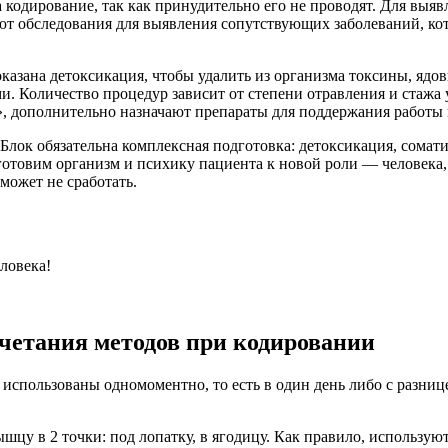
а кодирование, так как принудительно его не проводят. Для выя
ют обследования для выявления сопутствующих заболеваний, ко
казана детоксикация, чтобы удалить из организма токсины, ядов
и. Количество процедур зависит от степени отравления и стажа
, дополнительно назначают препараты для поддержания работы 
лок обязательна комплексная подготовка: детоксикация, сомат
 готовим организм и психику пациента к новой роли — человека,
ожет не сработать.
еловека!
четания методов при кодировании
использованы одномоментно, то есть в один день либо с разниц
шцу в 2 точки: под лопатку, в ягодицу. Как правило, использую