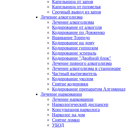
Капельница от запоя
Капельница от похмелья
Срочный вывод из запоя
Лечение алкоголизма
Лечение алкоголизма
Кодирование от алкоголя
Кодирование по Довженко
Вшивание Торпедо
Кодирование на дому
Кодирование гипнозом
Кодирование эспераль
Кодирование "Двойной блок"
Лечение пивного алкоголизма
Лечение алкоголизма в стационаре
Частный вытрезвитель
Кодирование уколом
Снятие кодировки
Кодирование препаратом Алгоминал
Лечение наркомании
Лечение наркомании
Наркологический диспансер
Консультация нарколога
Нарколог на дом
Снятие ломки
УБОД